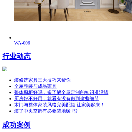
WA-006
行业动态
装修选家具三大技巧来帮你
全屋整装与成品家具
整体橱柜好吗，多了解全屋定制的知识准没错
厨房好不好用，就看有没有做到这些细节
木门与整体家装风格完美配搭 让家美起来！
装了中央空调有必要装地暖吗?
成功案例