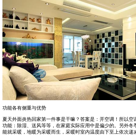
功能各有侧重与优势
夏天外面炎热回家第一件事是干嘛？答案是：开空调！所以空
功能：除湿、送风等等，在家庭实际应用中是偏少的。另外冬
能就采暖，地暖为采暖而生，采暖时室内温度由下至上依次递