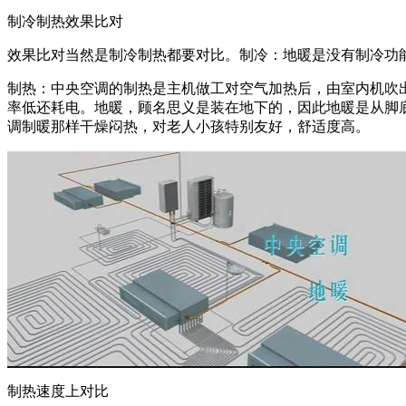
制冷制热效果比对
效果比对当然是制冷制热都要对比。制冷：地暖是没有制冷功
制热：中央空调的制热是主机做工对空气加热后，由室内机吹
率低还耗电。地暖，顾名思义是装在地下的，因此地暖是从脚
调制暖那样干燥闷热，对老人小孩特别友好，舒适度高。
制热速度上对比