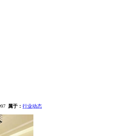
997
属于：
行业动态