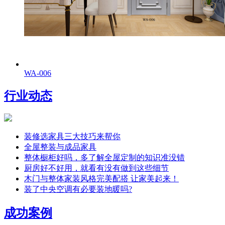
WA-006
行业动态
装修选家具三大技巧来帮你
全屋整装与成品家具
整体橱柜好吗，多了解全屋定制的知识准没错
厨房好不好用，就看有没有做到这些细节
木门与整体家装风格完美配搭 让家美起来！
装了中央空调有必要装地暖吗?
成功案例