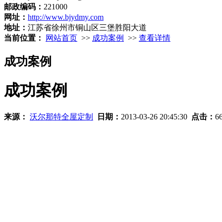
邮政编码：
221000
网址：
http://www.bjydmy.com
地址：
江苏省徐州市铜山区三堡胜阳大道
当前位置：
网站首页
>>
成功案例
>>
查看详情
成功案例
成功案例
来源：
沃尔那特全屋定制
日期：
2013-03-26 20:45:30
点击：
6