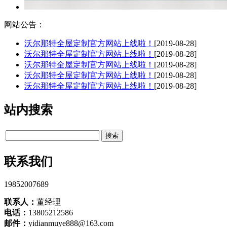
网站公告：
沃尔那特全屋定制官方网站上线啦！
[2019-08-28]
沃尔那特全屋定制官方网站上线啦！
[2019-08-28]
沃尔那特全屋定制官方网站上线啦！
[2019-08-28]
沃尔那特全屋定制官方网站上线啦！
[2019-08-28]
沃尔那特全屋定制官方网站上线啦！
[2019-08-28]
站内搜索
联系我们
19852007689
联系人：
董经理
电话：
13805212586
邮件：
yidianmuye888@163.com